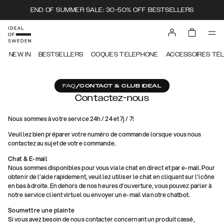
END OF SUMMER SALE: 30-50% OFF BESTSELLERS
NEW IN
BESTSELLERS
COQUES TELEPHONE
ACCESSOIRES TÉ
FAQ
/
CONTACT & CLUB IDEAL
Contactez-nous
Nous sommes à votre service 24h / 24 et 7j / 7!
Veuillez bien préparer votre numéro de commande lorsque vous nous
contactez au sujet de votre commande.
Chat & E-mail
Nous sommes disponibles pour vous via le chat en direct et par e-mail. Pour
obtenir de l’aide rapidement, veuillez utiliser le chat en cliquant sur l’icône
en bas à droite. En dehors de nos heures d’ouverture, vous pouvez parler à
notre service client virtuel ou envoyer un e-mail via notre chatbot.
Soumettre une plainte
Si vous avez besoin de nous contacter concernant un produit cassé,