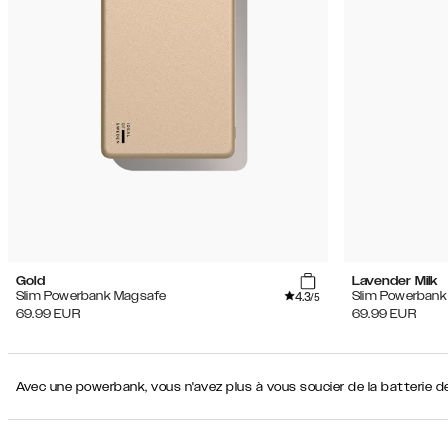
Recommandations
Meilleure
Filtre
vente
Prix
iPhone
décroissants
17 Pro
Prix
croissants
Type de produit
Couleur
Gold
Lavender Milk
4.3
Slim Powerbank Magsafe
Slim Powerbank
/5
Couleur secondaire
69.99
EUR
69.99
EUR
Avec une powerbank, vous n'avez plus à vous soucier de la batterie 
Motif