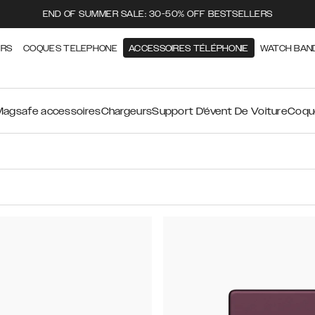
END OF SUMMER SALE: 30-50% OFF BESTSELLERS
ERS
COQUES TELEPHONE
ACCESSOIRES TÉLÉPHONIE
WATCH BAN
Magsafe accessoires
Chargeurs
Support D'évent De Voiture
Coqu