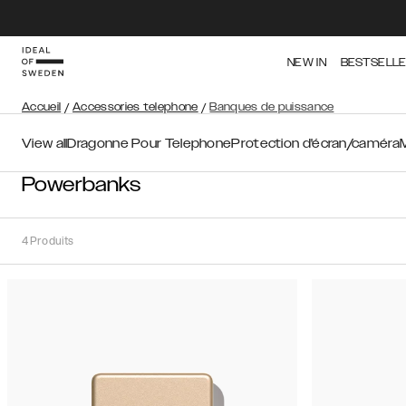
NEW IN
BESTSELL
Accueil
/
Accessories telephone
/
Banques de puissance
View all
Dragonne Pour Telephone
Protection d'écran/caméra
Powerbanks
4
Produits
Trier
Trier par:
Recommandations