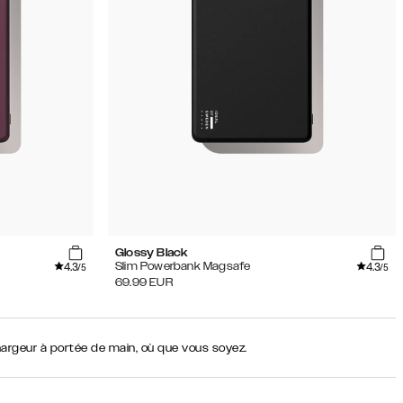
Glossy Black
4.3
4.3
Slim Powerbank Magsafe
/5
/5
69.99
EUR
hargeur à portée de main, où que vous soyez.