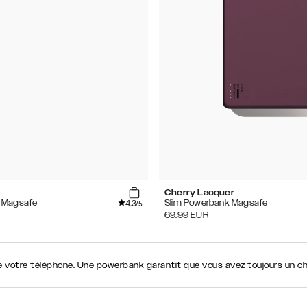
Cherry Lacquer
4.3
 Magsafe
Slim Powerbank Magsafe
/5
69.99
EUR
de votre téléphone. Une powerbank garantit que vous avez toujours un c