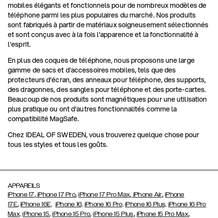
mobiles élégants et fonctionnels pour de nombreux modèles de
téléphone parmi les plus populaires du marché. Nos produits
sont fabriqués à partir de matériaux soigneusement sélectionnés
et sont conçus avec à la fois l'apparence et la fonctionnalité à
l'esprit.
En plus des coques de téléphone, nous proposons une large
gamme de sacs et d'accessoires mobiles, tels que des
protecteurs d'écran, des anneaux pour téléphone, des supports,
des dragonnes, des sangles pour téléphone et des porte-cartes.
Beaucoup de nos produits sont magnétiques pour une utilisation
plus pratique ou ont d'autres fonctionnalités comme la
compatibilité MagSafe.
Chez IDEAL OF SWEDEN, vous trouverez quelque chose pour
tous les styles et tous les goûts.
APPAREILS
,
,
,
,
iPhone 17
iPhone 17 Pro
iPhone 17 Pro Max
iPhone Air
iPhone
,
17E
iPhone 16E,
iPhone 16,
iPhone 16 Pro,
iPhone 16 Plus,
iPhone 16 Pro
,
,
,
,
Max,
iPhone 15
iPhone 15 Pro
iPhone 15 Plus
iPhone 15 Pro Max