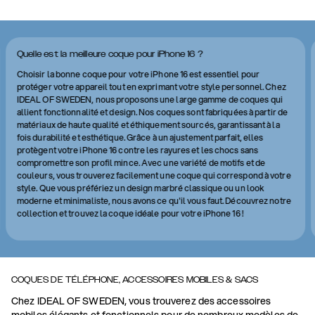
Quelle est la meilleure coque pour iPhone 16 ?
Choisir la bonne coque pour votre iPhone 16 est essentiel pour
protéger votre appareil tout en exprimant votre style personnel. Chez
IDEAL OF SWEDEN, nous proposons une large gamme de coques qui
allient fonctionnalité et design. Nos coques sont fabriquées à partir de
matériaux de haute qualité et éthiquement sourcés, garantissant à la
fois durabilité et esthétique. Grâce à un ajustement parfait, elles
protègent votre iPhone 16 contre les rayures et les chocs sans
compromettre son profil mince. Avec une variété de motifs et de
couleurs, vous trouverez facilement une coque qui correspond à votre
style. Que vous préfériez un design marbré classique ou un look
moderne et minimaliste, nous avons ce qu'il vous faut. Découvrez notre
collection et trouvez la coque idéale pour votre iPhone 16 !
COQUES DE TÉLÉPHONE, ACCESSOIRES MOBILES & SACS
Chez IDEAL OF SWEDEN, vous trouverez des accessoires