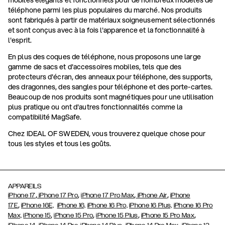
mobiles élégants et fonctionnels pour de nombreux modèles de
téléphone parmi les plus populaires du marché. Nos produits
sont fabriqués à partir de matériaux soigneusement sélectionnés
et sont conçus avec à la fois l'apparence et la fonctionnalité à
l'esprit.
En plus des coques de téléphone, nous proposons une large
gamme de sacs et d'accessoires mobiles, tels que des
protecteurs d'écran, des anneaux pour téléphone, des supports,
des dragonnes, des sangles pour téléphone et des porte-cartes.
Beaucoup de nos produits sont magnétiques pour une utilisation
plus pratique ou ont d'autres fonctionnalités comme la
compatibilité MagSafe.
Chez IDEAL OF SWEDEN, vous trouverez quelque chose pour
tous les styles et tous les goûts.
APPAREILS
,
,
,
,
iPhone 17
iPhone 17 Pro
iPhone 17 Pro Max
iPhone Air
iPhone
,
17E
iPhone 16E,
iPhone 16,
iPhone 16 Pro,
iPhone 16 Plus,
iPhone 16 Pro
,
,
,
,
Max,
iPhone 15
iPhone 15 Pro
iPhone 15 Plus
iPhone 15 Pro Max