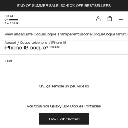
END OF SUMMER SALE: 30-50% OFF BESTSELLERS
View all
MagSafe Coque
Coque Transparent
Silicone Coque
Coque Miroir
C
/
/
Accueil
Coque telephone
iPhone 16
iPhone 16 coque
(0
Produits
)
Trier
Oh... ça semble un peu vide ici.
Voir tous nos Galaxy S24 Coques Portables
TOUT AFFICHER