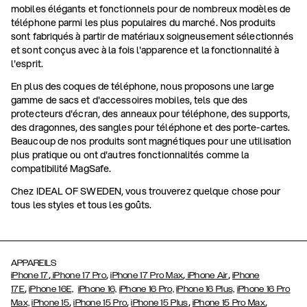
mobiles élégants et fonctionnels pour de nombreux modèles de
téléphone parmi les plus populaires du marché. Nos produits
sont fabriqués à partir de matériaux soigneusement sélectionnés
et sont conçus avec à la fois l'apparence et la fonctionnalité à
l'esprit.
En plus des coques de téléphone, nous proposons une large
gamme de sacs et d'accessoires mobiles, tels que des
protecteurs d'écran, des anneaux pour téléphone, des supports,
des dragonnes, des sangles pour téléphone et des porte-cartes.
Beaucoup de nos produits sont magnétiques pour une utilisation
plus pratique ou ont d'autres fonctionnalités comme la
compatibilité MagSafe.
Chez IDEAL OF SWEDEN, vous trouverez quelque chose pour
tous les styles et tous les goûts.
APPAREILS
,
,
,
,
iPhone 17
iPhone 17 Pro
iPhone 17 Pro Max
iPhone Air
iPhone
,
17E
iPhone 16E,
iPhone 16,
iPhone 16 Pro,
iPhone 16 Plus,
iPhone 16 Pro
,
,
,
,
Max,
iPhone 15
iPhone 15 Pro
iPhone 15 Plus
iPhone 15 Pro Max