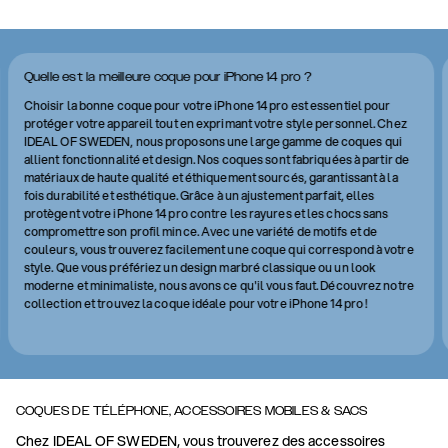
Quelle est la meilleure coque pour iPhone 14 pro ?
Choisir la bonne coque pour votre iPhone 14 pro est essentiel pour
protéger votre appareil tout en exprimant votre style personnel. Chez
IDEAL OF SWEDEN, nous proposons une large gamme de coques qui
allient fonctionnalité et design. Nos coques sont fabriquées à partir de
matériaux de haute qualité et éthiquement sourcés, garantissant à la
fois durabilité et esthétique. Grâce à un ajustement parfait, elles
protègent votre iPhone 14 pro contre les rayures et les chocs sans
compromettre son profil mince. Avec une variété de motifs et de
couleurs, vous trouverez facilement une coque qui correspond à votre
style. Que vous préfériez un design marbré classique ou un look
moderne et minimaliste, nous avons ce qu'il vous faut. Découvrez notre
collection et trouvez la coque idéale pour votre iPhone 14 pro !
COQUES DE TÉLÉPHONE, ACCESSOIRES MOBILES & SACS
Chez IDEAL OF SWEDEN, vous trouverez des accessoires