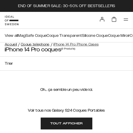
END OF SUMMER SALE: 30-50% OFF BESTSELLERS
View all
MagSafe Coque
Coque Transparent
Silicone Coque
Coque Miroir
C
/
/
Accueil
Coque telephone
iPhone 14 Pro Phone Cases
iPhone 14 Pro coques
(0
Produits
)
Trier
Oh... ça semble un peu vide ici.
Voir tous nos Galaxy S24 Coques Portables
TOUT AFFICHER