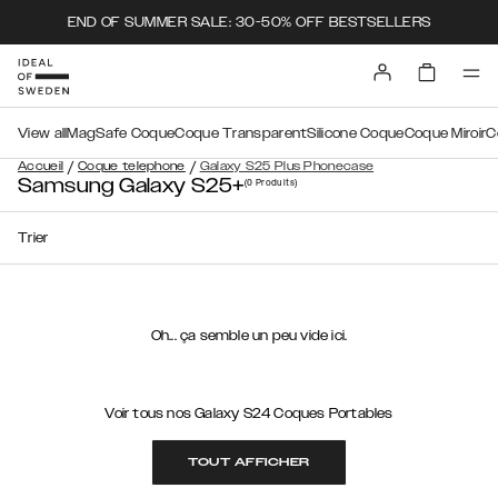
END OF SUMMER SALE: 30-50% OFF BESTSELLERS
View all
MagSafe Coque
Coque Transparent
Silicone Coque
Coque Miroir
C
/
/
Accueil
Coque telephone
Galaxy S25 Plus Phonecase
Samsung Galaxy S25+
(0
Produits
)
Trier
Oh... ça semble un peu vide ici.
Voir tous nos Galaxy S24 Coques Portables
TOUT AFFICHER