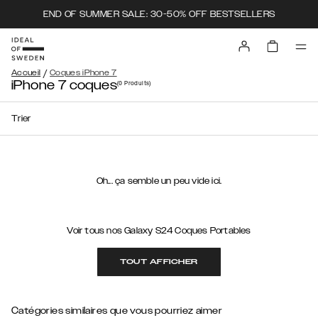
END OF SUMMER SALE: 30-50% OFF BESTSELLERS
/
Accueil
Coques iPhone 7
iPhone 7 coques
(0
Produits
)
Trier
Oh... ça semble un peu vide ici.
Voir tous nos Galaxy S24 Coques Portables
TOUT AFFICHER
Catégories similaires que vous pourriez aimer