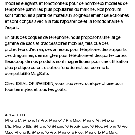
mobiles élégants et fonctionnels pour de nombreux modèles de
téléphone parmi les plus populaires du marché. Nos produits
sont fabriqués à partir de matériaux soigneusement sélectionnés
et sont conçus avec à la fois l'apparence et la fonctionnalité à
l'esprit.
En plus des coques de téléphone, nous proposons une large
gamme de sacs et d'accessoires mobiles, tels que des
protecteurs d'écran, des anneaux pour téléphone, des supports,
des dragonnes, des sangles pour téléphone et des porte-cartes.
Beaucoup de nos produits sont magnétiques pour une utilisation
plus pratique ou ont d'autres fonctionnalités comme la
compatibilité MagSafe.
Chez IDEAL OF SWEDEN, vous trouverez quelque chose pour
tous les styles et tous les goûts.
APPAREILS
,
,
,
,
iPhone 17
iPhone 17 Pro
iPhone 17 Pro Max
iPhone Air
iPhone
,
17E
iPhone 16E,
iPhone 16,
iPhone 16 Pro,
iPhone 16 Plus,
iPhone 16 Pro
,
,
,
,
Max,
iPhone 15
iPhone 15 Pro
iPhone 15 Plus
iPhone 15 Pro Max