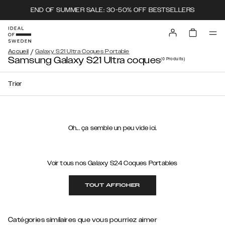
END OF SUMMER SALE: 30-50% OFF BESTSELLERS
/
Accueil
Galaxy S21 Ultra Coques Portable
Samsung Galaxy S21 Ultra coques
(0
Produits
)
Trier
Oh... ça semble un peu vide ici.
Voir tous nos Galaxy S24 Coques Portables
TOUT AFFICHER
Catégories similaires que vous pourriez aimer