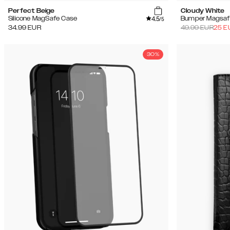
Perfect Beige
Cloudy White
4.5
Silicone MagSafe Case
Bumper Magsaf
/5
34.99
EUR
49.99
EUR
25
E
30%