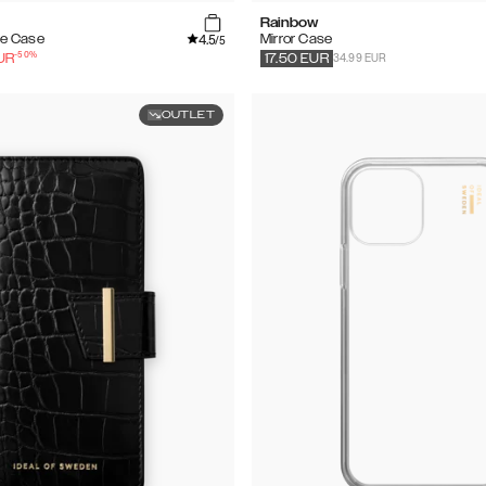
Rainbow
4.5
e Case
Mirror Case
/5
-
50
%
34.99 EUR
UR
17.50
EUR
OUTLET