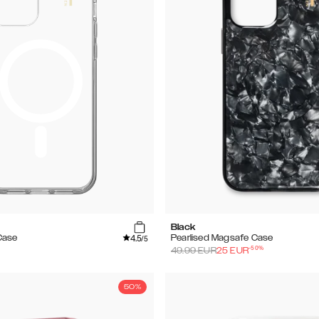
Black
4.5
Case
Pearlised Magsafe Case
/5
-
50
%
49.99
EUR
25
EUR
50%