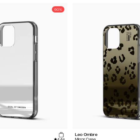
50%
Leo Ombre
4.4
Mirror Case
/5