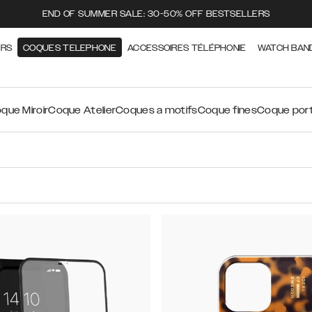
END OF SUMMER SALE: 30-50% OFF BESTSELLERS
ERS
COQUES TELEPHONE
ACCESSOIRES TÉLÉPHONIE
WATCH BAN
que Miroir
Coque Atelier
Coques a motifs
Coque fines
Coque port