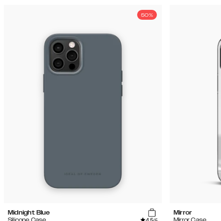
50%
Midnight Blue
Mirror
4.5
Silicone Case
Mirror Case
/5