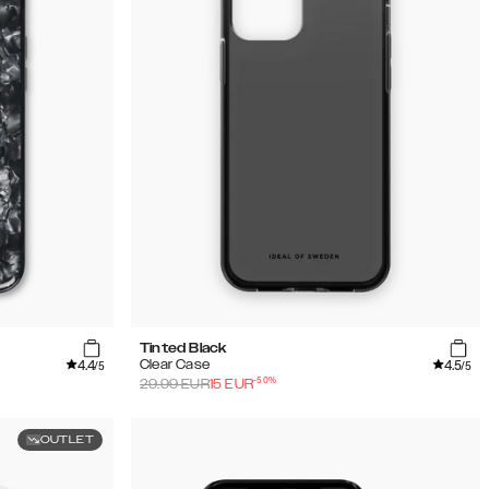
Tinted Black
4.4
4.5
Clear Case
/5
/5
-
50
%
29.99
EUR
15
EUR
OUTLET