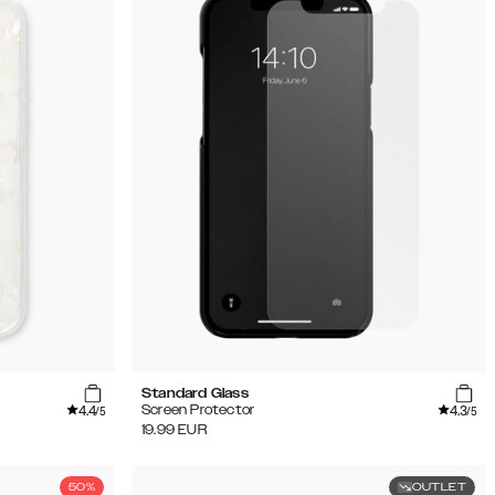
Standard Glass
4.4
4.3
Screen Protector
/5
/5
19.99
EUR
50%
OUTLET