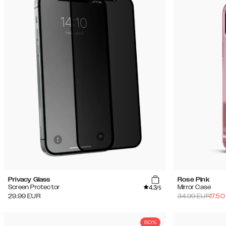
Privacy Glass
Rose Pink
4.3
Screen Protector
Mirror Case
/5
29.99
EUR
34.99
EUR
17.50
50%