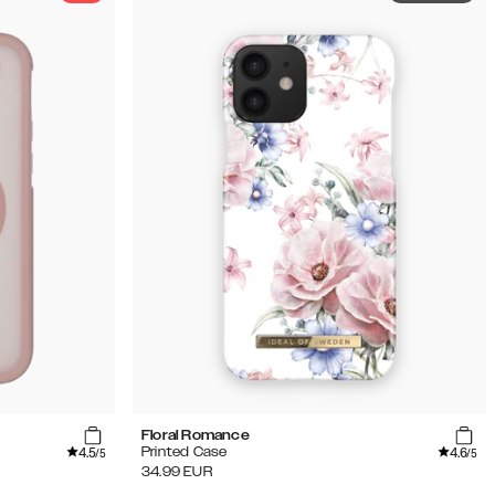
Floral Romance
4.5
4.6
Printed Case
/5
/5
34.99
EUR