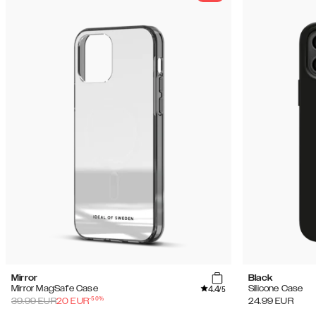
Mirror
Black
4.4
Mirror MagSafe Case
Silicone Case
/5
-
50
%
39.99
EUR
20
EUR
24.99
EUR