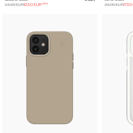
-
50
%
24.99
EUR
12.50
EUR
34.99
EUR
17.50