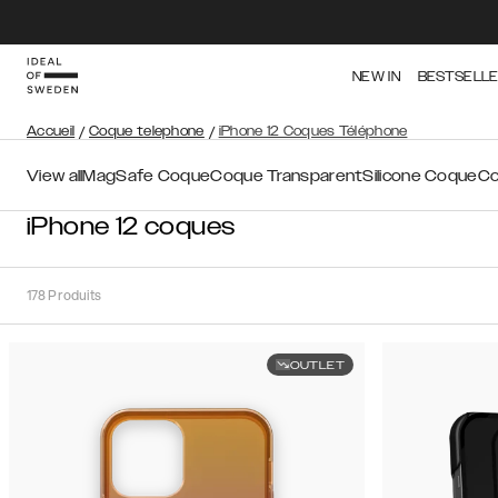
NEW IN
BESTSELL
Accueil
/
Coque telephone
/
iPhone 12 Coques Téléphone
View all
MagSafe Coque
Coque Transparent
Silicone Coque
Co
iPhone 12 coques
178
Produits
OUTLET
Trier
Trier par:
Recommandations