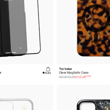
Tortoise
4.3
r
Clear MagSafe Case
/5
-
50
%
39.99
EUR
20
EUR