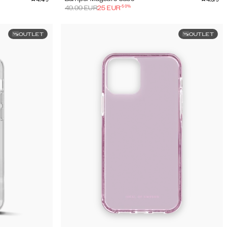
-
50
%
49.99
EUR
25
EUR
OUTLET
OUTLET