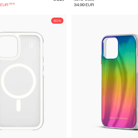
-
50
%
EUR
34.99
EUR
50%