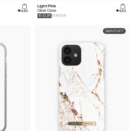
Light Pink
4.4
4.5
Clear Case
/5
/5
29.99 EUR
15
EUR
OUTLET