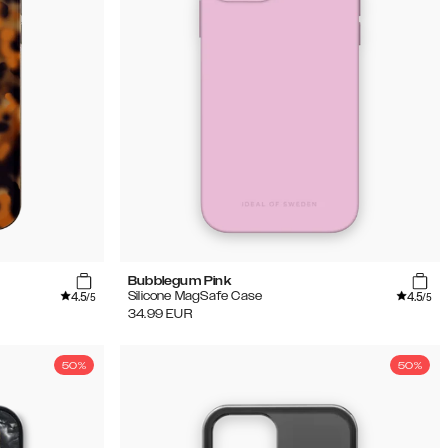
Bubblegum Pink
4.5
4.5
Silicone MagSafe Case
/5
/5
34.99
EUR
50%
50%