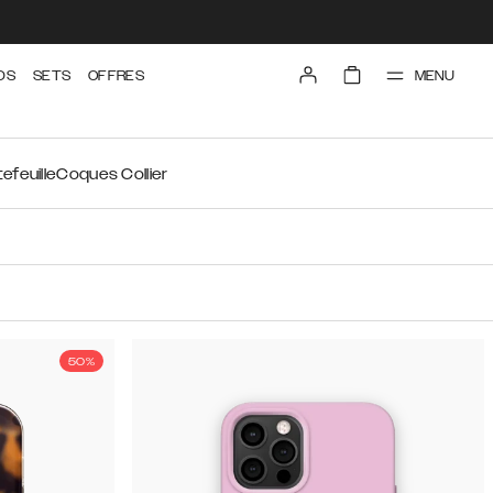
MENU
DS
SETS
OFFRES
efeuille
Coques Collier
50%