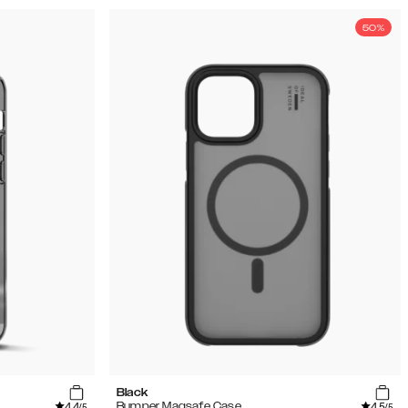
50%
Black
4.4
4.5
Bumper Magsafe Case
/5
/5