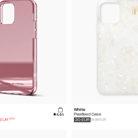
White
4.4
Pearlised Case
/5
-
50
%
39.99 EUR
EUR
20
EUR