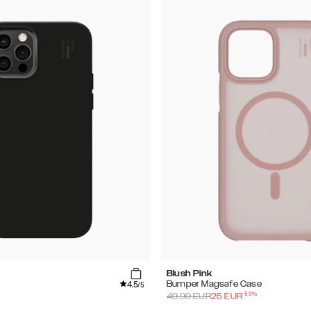
Blush Pink
4.5
Bumper Magsafe Case
/5
-
50
%
49.99
EUR
25
EUR