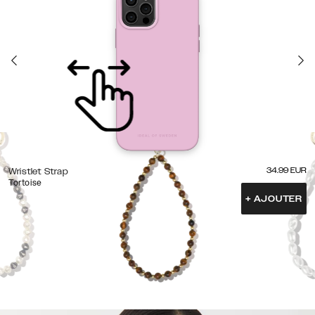
34.99
EUR
Wristlet Strap
Tortoise
+
AJOUTER