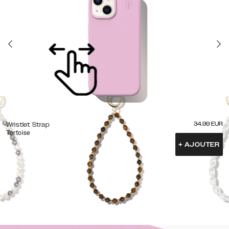
34.99
EUR
Wristlet Strap
Tortoise
+
AJOUTER