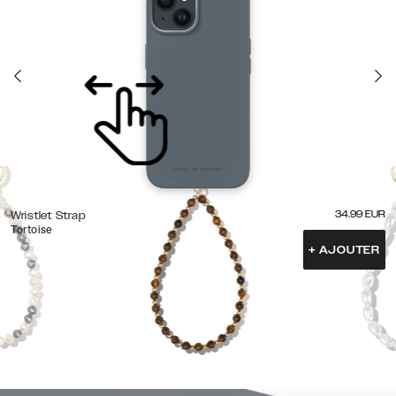
34.99
EUR
Wristlet Strap
Tortoise
+
AJOUTER