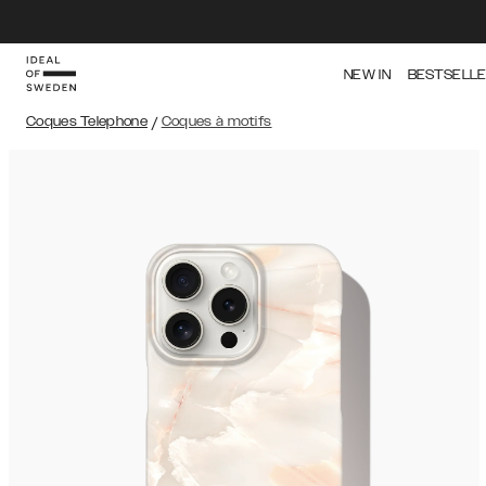
NEW IN
BESTSELL
Coques Telephone
/
Coques à motifs