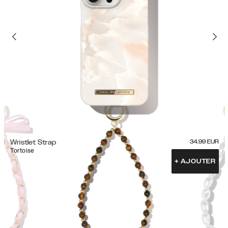
Wristlet Strap
34.99
EUR
Tortoise
+
AJOUTER