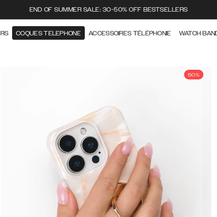
END OF SUMMER SALE: 30-50% OFF BESTSELLERS
ERS
COQUES TELEPHONE
ACCESSOIRES TÉLÉPHONIE
WATCH BAN
50%