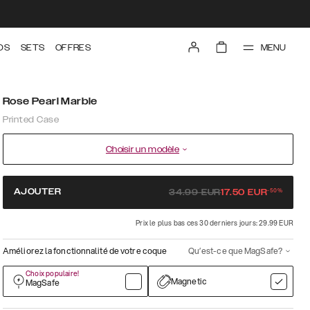
MENU
DS
SETS
OFFRES
Rose Pearl Marble
Printed Case
Choisir un modèle
-
50
%
AJOUTER
34.99
EUR
17.50
EUR
Prix le plus bas ces 30 derniers jours: 29.99 EUR
Améliorez la fonctionnalité de votre coque
Qu’est-ce que MagSafe?
Choix populaire!
Magnetic
MagSafe