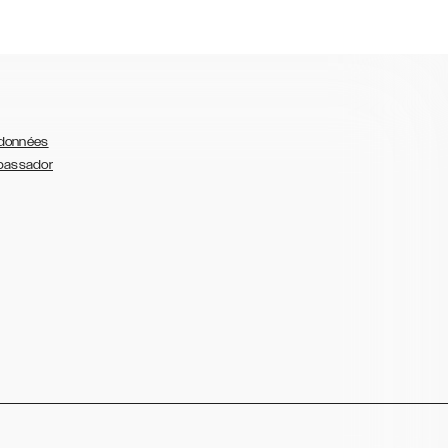
 données
bassador