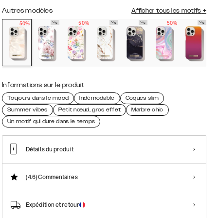
Autres modèles
Afficher tous les motifs
+
50%
50%
50%
Informations sur le produit
Toujours dans le mood
Indémodable
Coques slim
Summer vibes
Petit nœud, gros effet
Marbre chic
Un motif qui dure dans le temps
Détails du produit
(4.6)
Commentaires
Expédition et retour