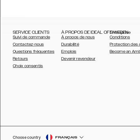
SERVICE CLIENTS
À PROPOS DE IDEAL OF SWEDEN
Entreprise
Suivi de commande
À propos de nous
Conditions
Contactez-nous
Durabilité
Protection des
Questions fréquentes
Emplois
Become an Am
Retours
Devenir revendeur
AUSTRALIA
Choix consentis
AUSTRIA
BELGIUM
CANADA
DANSK
DEUTSCH
ESPAÑOL
Choose country
FRANÇAIS