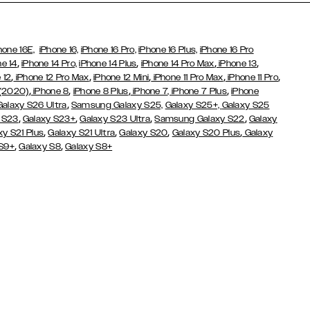
hone 16E,
iPhone 16,
iPhone 16 Pro,
iPhone 16 Plus,
iPhone 16 Pro
,
,
,
,
ne 14
iPhone 14 Pro,
iPhone 14 Plus
iPhone 14 Pro Max
iPhone 13
,
,
,
,
,
 12
iPhone 12 Pro Max
iPhone 12 Mini
iPhone 11 Pro Max
iPhone 11 Pro
,
,
,
,
 (2020)
iPhone 8
iPhone 8 Plus
iPhone 7
, iPhone 7 Plus
iPhone
,
Galaxy S26 Ultra
Samsung Galaxy S25,
Galaxy S25+,
Galaxy S25
,
,
,
,
 S23
Galaxy S23+
Galaxy S23 Ultra
Samsung Galaxy S22
Galaxy
,
,
,
,
xy S21 Plus
Galaxy S21 Ultra
Galaxy S20
Galaxy S20 Plus
Galaxy
,
,
 S9+
Galaxy S8
Galaxy S8+