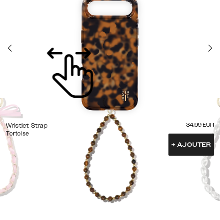
34.99
EUR
Wristlet Strap
Tortoise
+
AJOUTER