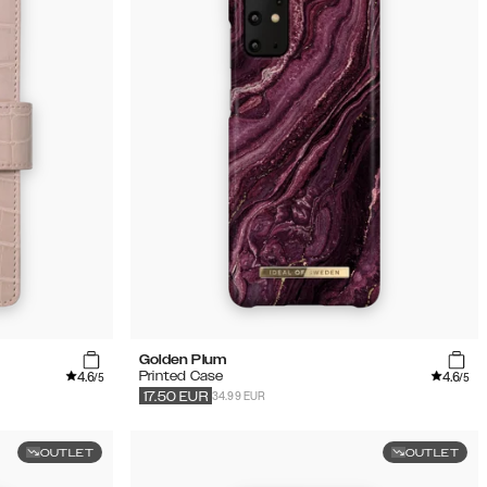
Golden Plum
4.6
4.6
Printed Case
/5
/5
34.99 EUR
17.50
EUR
OUTLET
OUTLET