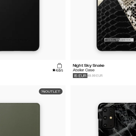
Night Sky Snake
4.6
Atelier Case
/5
49.99 EUR
15
EUR
OUTLET