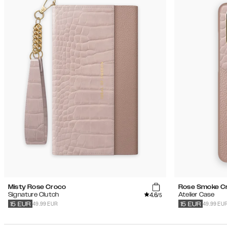
Misty Rose Croco
Rose Smoke C
4.6
Signature Clutch
Atelier Case
/5
49.99 EUR
49.99 EU
15
EUR
15
EUR