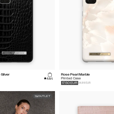
Silver
Rose Pearl Marble
4.6
Printed Case
/5
34.99 EUR
17.50
EUR
OUTLET