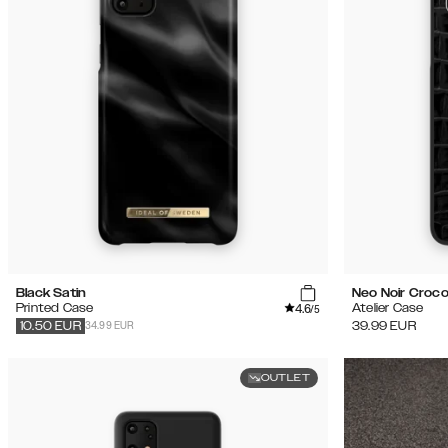
Black Satin
Neo Noir Croco 
4.6
Printed Case
Atelier Case
/5
34.99 EUR
39.99
EUR
10.50
EUR
OUTLET