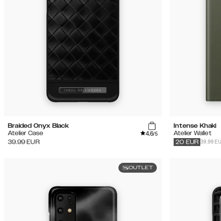
Braided Onyx Black
Intense Khaki
4.6
Atelier Case
Atelier Wallet
/5
39.99 E
39.99
EUR
20
EUR
OUTLET