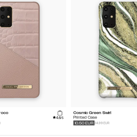
roco
Cosmic Green Swirl
4.6
Printed Case
/5
R
34.99 EUR
10.50
EUR