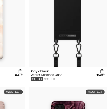
Onyx Black
4.6
4.3
Atelier Necklace Case
/5
/5
59.99 EUR
18
EUR
OUTLET
OUTLET