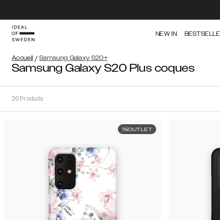
NEW IN
BESTSELL
Accueil
/
Samsung Galaxy S20+
Samsung Galaxy S20 Plus coques
20
Produits
OUTLET
Trier
Trier par:
Recommandations
Recommandations
Meilleure
Filtre
vente
Prix
iPhone