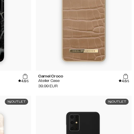
Camel Croco
4.6
4.6
Atelier Case
/5
/5
39.99
EUR
OUTLET
OUTLET