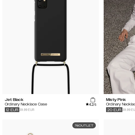
Jet Black
Misty Pink
4.2
Ordinary Necklace Case
Ordinary Neckla
/5
39.99 EUR
39.99 E
12
EUR
20
EUR
OUTLET