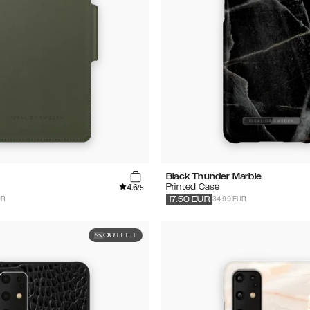
Black Thunder Marble
4.6
Printed Case
/5
UR
34.99 EUR
17.50
EUR
OUTLET