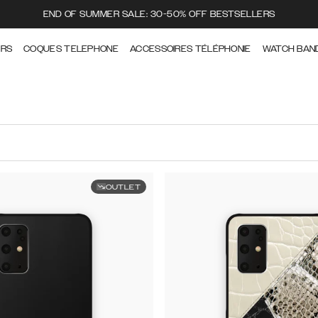
END OF SUMMER SALE: 30-50% OFF BESTSELLERS
ERS
COQUES TELEPHONE
ACCESSOIRES TÉLÉPHONIE
WATCH BAN
OUTLET