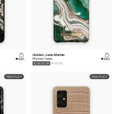
Golden Jade Marble
4.6
4.6
Printed Case
/5
/5
34.99 EUR
10.50
EUR
OUTLET
OUTLET