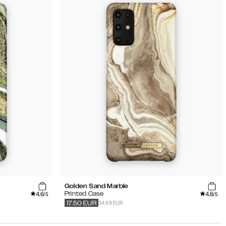
Golden Sand Marble
4.6
4.6
Printed Case
/5
/5
34.99 EUR
17.50
EUR