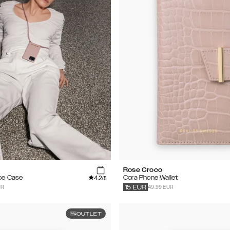
Rose Croco
4.2
ce Case
Cora Phone Wallet
/5
UR
49.99 EUR
15
EUR
OUTLET