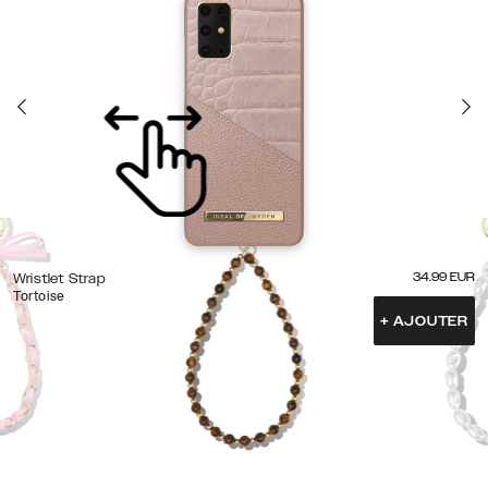
34.99
EUR
Wristlet Strap
Tortoise
+
AJOUTER