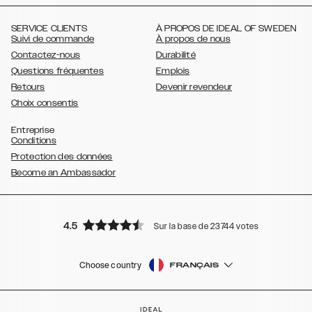
,
,
,
,
,
,
Ultra
Galaxy S10
Galaxy S10+
Galaxy S10e
Galaxy S9
Galaxy S9+
,
Galaxy S8
Galaxy S8+
SERVICE CLIENTS
À PROPOS DE IDEAL OF SWEDEN
Suivi de commande
À propos de nous
Contactez-nous
Durabilité
Questions fréquentes
Emplois
Retours
Devenir revendeur
Choix consentis
Entreprise
Conditions
Protection des données
Become an Ambassador
4.5
Sur la base de 23744 votes
Choose country
FRANÇAIS