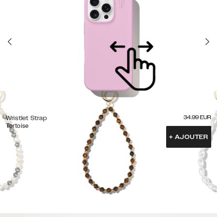
34.99
EUR
Wristlet Strap
Tortoise
+
AJOUTER