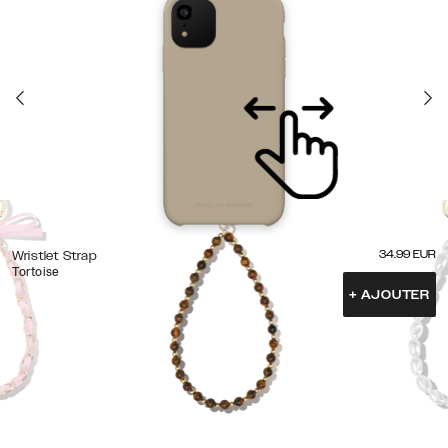
34.99
EUR
Wristlet Strap
Tortoise
+
AJOUTER