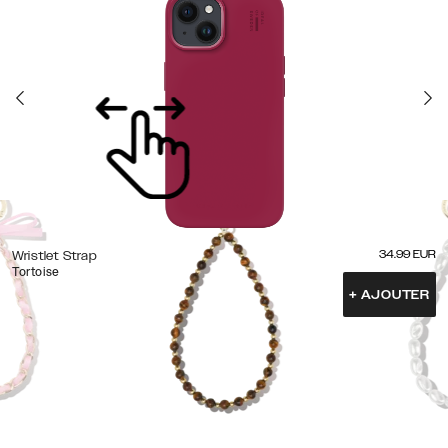
34.99
EUR
Wristlet Strap
Tortoise
+
AJOUTER