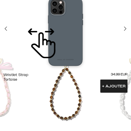
34.99
EUR
Wristlet Strap
Tortoise
+
AJOUTER