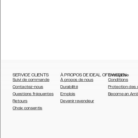
SERVICE CLIENTS
À PROPOS DE IDEAL OF SWEDEN
Entreprise
Suivi de commande
À propos de nous
Conditions
Contactez-nous
Durabilité
Protection des
Questions fréquentes
Emplois
Become an Am
Retours
Devenir revendeur
AUSTRALIA
Choix consentis
AUSTRIA
BELGIUM