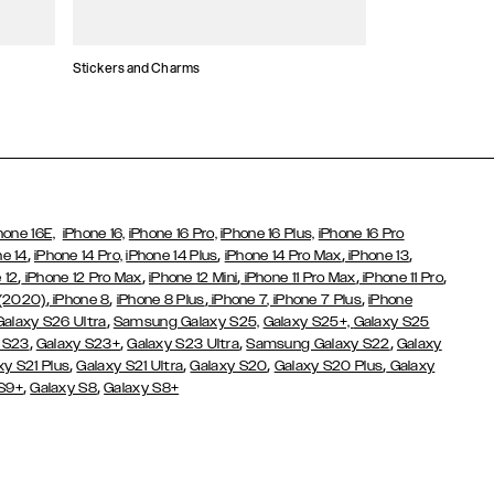
Stickers and Charms
Porte-Cartes
hone 16E,
iPhone 16,
iPhone 16 Pro,
iPhone 16 Plus,
iPhone 16 Pro
,
,
,
,
ne 14
iPhone 14 Pro,
iPhone 14 Plus
iPhone 14 Pro Max
iPhone 13
,
,
,
,
,
 12
iPhone 12 Pro Max
iPhone 12 Mini
iPhone 11 Pro Max
iPhone 11 Pro
,
,
,
,
 (2020)
iPhone 8
iPhone 8 Plus
iPhone 7
, iPhone 7 Plus
iPhone
,
Galaxy S26 Ultra
Samsung Galaxy S25,
Galaxy S25+,
Galaxy S25
,
,
,
,
 S23
Galaxy S23+
Galaxy S23 Ultra
Samsung Galaxy S22
Galaxy
,
,
,
,
xy S21 Plus
Galaxy S21 Ultra
Galaxy S20
Galaxy S20 Plus
Galaxy
,
,
 S9+
Galaxy S8
Galaxy S8+