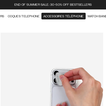
END OF SUMMER SALE: 30-50% OFF BESTSELLERS
ERS
COQUES TELEPHONE
ACCESSOIRES TÉLÉPHONIE
WATCH BAN