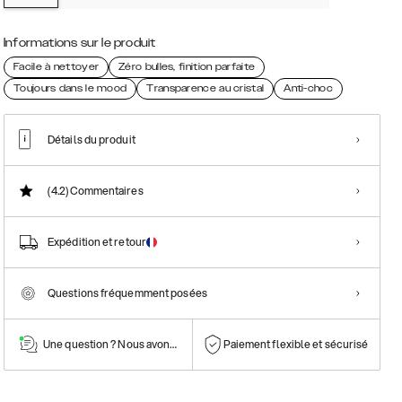
Informations sur le produit
Facile à nettoyer
Zéro bulles, finition parfaite
Toujours dans le mood
Transparence au cristal
Anti-choc
Détails du produit
(4.2)
Commentaires
Expédition et retour
Questions fréquemment posées
Une question ? Nous avons la réponse !
Paiement flexible et sécurisé