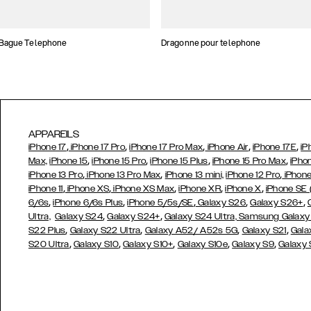
 Bague Telephone
Dragonne pour telephone
APPAREILS
,
,
,
,
,
iPhone 17
iPhone 17 Pro
iPhone 17 Pro Max
iPhone Air
iPhone 17E
iP
,
,
,
,
Max,
iPhone 15
iPhone 15 Pro
iPhone 15 Plus
iPhone 15 Pro Max
iPho
,
,
,
iPhone 13 Pro
iPhone 13 Pro Max
iPhone 13 mini,
iPhone 12 Pro
iPhone
,
,
,
,
,
iPhone 11
iPhone XS
iPhone XS Max
iPhone XR
iPhone X
iPhone SE
,
,
,
,
,
6/6s
iPhone 6/6s Plus
iPhone 5/5s/SE
Galaxy S26
Galaxy S26+
,
,
Ultra,
Galaxy S24
Galaxy S24+
Galaxy S24 Ultra,
Samsung Galaxy
,
,
,
,
S22 Plus
Galaxy S22 Ultra
Galaxy A52/ A52s 5G
Galaxy S21
Gala
,
,
,
,
,
S20 Ultra
Galaxy S10
Galaxy S10+
Galaxy S10e
Galaxy S9
Galaxy