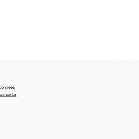
 données
bassador