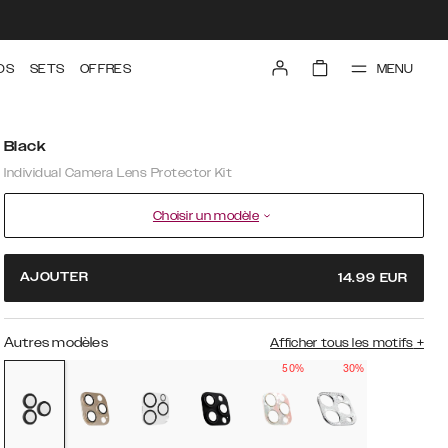
MENU
DS
SETS
OFFRES
Black
Individual Camera Lens Protector Kit
Choisir un modèle
AJOUTER
14.99
EUR
Autres modèles
Afficher tous les motifs
+
50%
30%