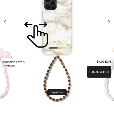
34.99
EUR
Wristlet Strap
Tortoise
+
AJOUTER
Swipe down