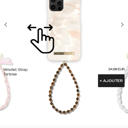
34.99
EUR
Wristlet Strap
Tortoise
+
AJOUTER