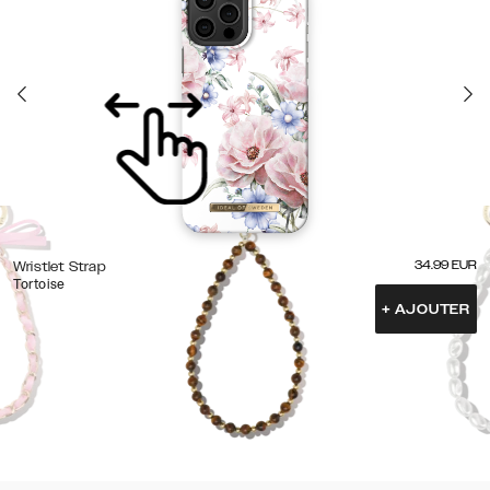
34.99
EUR
Wristlet Strap
Tortoise
+
AJOUTER