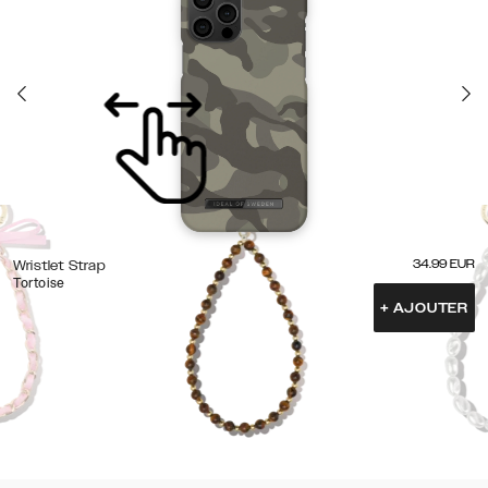
34.99
EUR
Wristlet Strap
Tortoise
+
AJOUTER