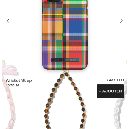
Wristlet Strap
34.99
EUR
Tortoise
+
AJOUTER