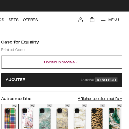
MENU
DS
SETS
OFFRES
Case for Equality
Printed Case
Choisir un modèle
34.99 EUR
AJOUTER
10.50
EUR
Autres modèles
Afficher tous les motifs
+