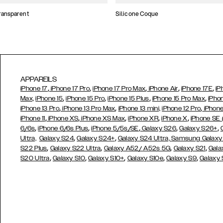
ransparent
Silicone Coque
APPAREILS
,
,
,
,
,
iPhone 17
iPhone 17 Pro
iPhone 17 Pro Max
iPhone Air
iPhone 17E
iP
,
,
,
,
Max,
iPhone 15
iPhone 15 Pro
iPhone 15 Plus
iPhone 15 Pro Max
iPho
,
,
,
iPhone 13 Pro
iPhone 13 Pro Max
iPhone 13 mini,
iPhone 12 Pro
iPhone
,
,
,
,
,
iPhone 11
iPhone XS
iPhone XS Max
iPhone XR
iPhone X
iPhone SE
,
,
,
,
,
6/6s
iPhone 6/6s Plus
iPhone 5/5s/SE
Galaxy S26
Galaxy S26+
,
,
Ultra,
Galaxy S24
Galaxy S24+
Galaxy S24 Ultra,
Samsung Galaxy
,
,
,
,
S22 Plus
Galaxy S22 Ultra
Galaxy A52/ A52s 5G
Galaxy S21
Gala
,
,
,
,
,
S20 Ultra
Galaxy S10
Galaxy S10+
Galaxy S10e
Galaxy S9
Galaxy