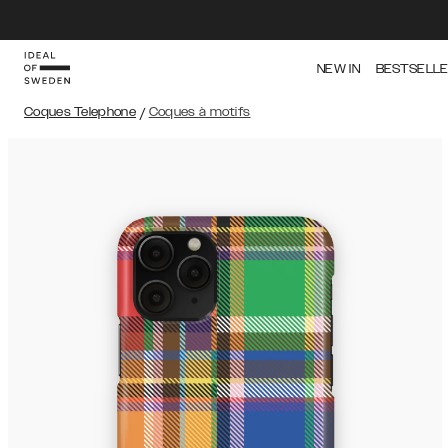
NEW IN
BESTSELL
Coques Telephone
/
Coques à motifs