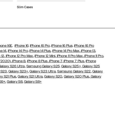
Slim Cases
Coques Portefeui
hone 16E,
iPhone 16,
iPhone 16 Pro,
iPhone 16 Plus,
iPhone 16 Pro
,
,
,
,
ne 14
iPhone 14 Pro,
iPhone 14 Plus
iPhone 14 Pro Max
iPhone 13
,
,
,
,
,
 12
iPhone 12 Pro Max
iPhone 12 Mini
iPhone 11 Pro Max
iPhone 11 Pro
,
,
,
,
 (2020)
iPhone 8
iPhone 8 Plus
iPhone 7
, iPhone 7 Plus
iPhone
,
Galaxy S26 Ultra
Samsung Galaxy S25,
Galaxy S25+,
Galaxy S25
,
,
,
,
 S23
Galaxy S23+
Galaxy S23 Ultra
Samsung Galaxy S22
Galaxy
,
,
,
,
xy S21 Plus
Galaxy S21 Ultra
Galaxy S20
Galaxy S20 Plus
Galaxy
,
,
 S9+
Galaxy S8
Galaxy S8+