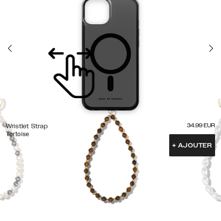
34.99
EUR
Wristlet Strap
Tortoise
+
AJOUTER