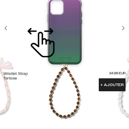
34.99
EUR
Wristlet Strap
Tortoise
+
AJOUTER