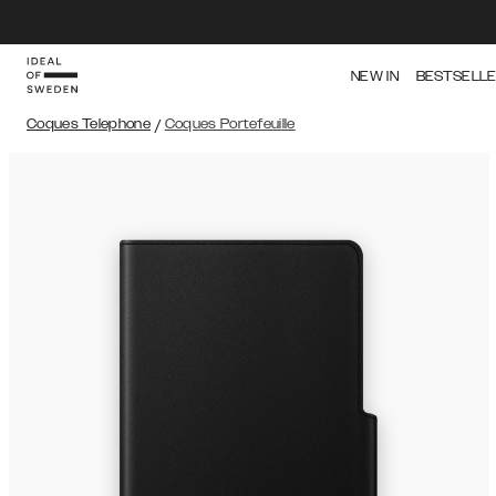
NEW IN
BESTSELL
Coques Telephone
/
Coques Portefeuille