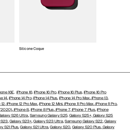
Silicone Coque
Slim Cases
hone 16E,
iPhone 16,
iPhone 16 Pro,
iPhone 16 Plus,
iPhone 16 Pro
,
,
,
,
ne 14
iPhone 14 Pro,
iPhone 14 Plus
iPhone 14 Pro Max
iPhone 13
,
,
,
,
,
 12
iPhone 12 Pro Max
iPhone 12 Mini
iPhone 11 Pro Max
iPhone 11 Pro
,
,
,
,
 (2020)
iPhone 8
iPhone 8 Plus
iPhone 7
, iPhone 7 Plus
iPhone
,
Galaxy S26 Ultra
Samsung Galaxy S25,
Galaxy S25+,
Galaxy S25
,
,
,
,
 S23
Galaxy S23+
Galaxy S23 Ultra
Samsung Galaxy S22
Galaxy
,
,
,
,
xy S21 Plus
Galaxy S21 Ultra
Galaxy S20
Galaxy S20 Plus
Galaxy