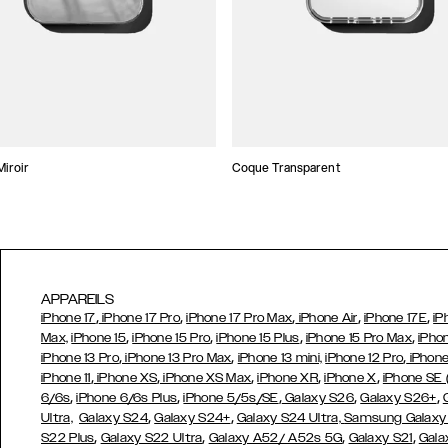
iroir
Coque Transparent
APPAREILS
,
,
,
,
,
iPhone 17
iPhone 17 Pro
iPhone 17 Pro Max
iPhone Air
iPhone 17E
iP
,
,
,
,
Max,
iPhone 15
iPhone 15 Pro
iPhone 15 Plus
iPhone 15 Pro Max
iPho
,
,
,
iPhone 13 Pro
iPhone 13 Pro Max
iPhone 13 mini,
iPhone 12 Pro
iPhone
,
,
,
,
,
iPhone 11
iPhone XS
iPhone XS Max
iPhone XR
iPhone X
iPhone SE
,
,
,
,
,
6/6s
iPhone 6/6s Plus
iPhone 5/5s/SE
Galaxy S26
Galaxy S26+
,
,
Ultra,
Galaxy S24
Galaxy S24+
Galaxy S24 Ultra,
Samsung Galaxy
,
,
,
,
S22 Plus
Galaxy S22 Ultra
Galaxy A52/ A52s 5G
Galaxy S21
Gala