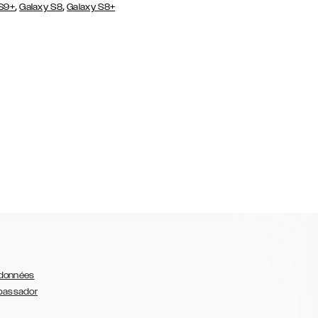
,
,
 S9+
Galaxy S8
Galaxy S8+
 données
bassador