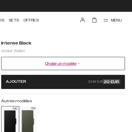
MENU
DS
SETS
OFFRES
Intense Black
Atelier Wallet
Choisir un modèle
39.99 EUR
AJOUTER
20
EUR
Autres modèles