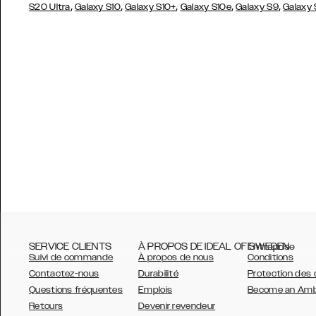
,
,
,
,
,
S20 Ultra
Galaxy S10
Galaxy S10+
Galaxy S10e
Galaxy S9
Galaxy
SERVICE CLIENTS
À PROPOS DE IDEAL OF SWEDEN
Entreprise
Suivi de commande
À propos de nous
Conditions
Contactez-nous
Durabilité
Protection des
Questions fréquentes
Emplois
Become an Am
Retours
Devenir revendeur