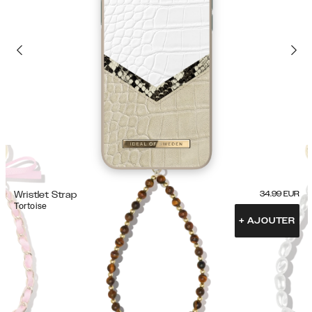
Wristlet Strap
34.99
EUR
Tortoise
+
AJOUTER