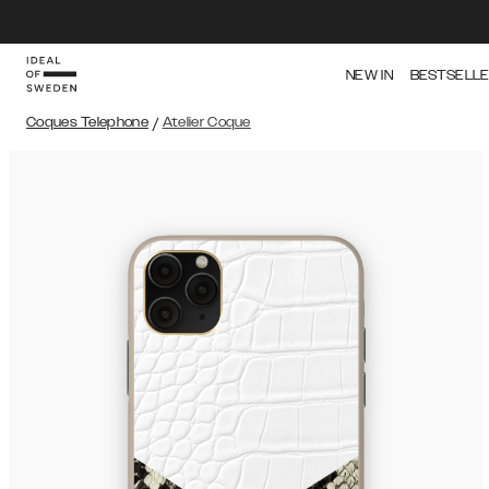
NEW IN
BESTSELL
Coques Telephone
/
Atelier Coque