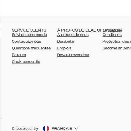
SERVICE CLIENTS
À PROPOS DE IDEAL OF SWEDEN
Entreprise
Suivi de commande
À propos de nous
Conditions
Contactez-nous
Durabilité
Protection des
Questions fréquentes
Emplois
Become an Am
Retours
Devenir revendeur
AUSTRALIA
Choix consentis
AUSTRIA
BELGIUM
CANADA
DANSK
DEUTSCH
ESPAÑOL
Choose country
FRANÇAIS