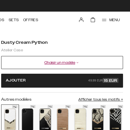
MENU
DS
SETS
OFFRES
Dusty Cream Python
Atelier Case
Choisir un modèle
49.99 EUR
AJOUTER
15
EUR
Autres modèles
Afficher tous les motifs
+