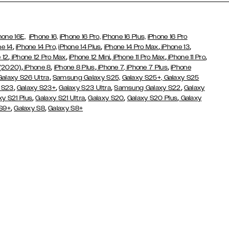
hone 16E,
iPhone 16,
iPhone 16 Pro,
iPhone 16 Plus,
iPhone 16 Pro
,
,
,
,
ne 14
iPhone 14 Pro,
iPhone 14 Plus
iPhone 14 Pro Max
iPhone 13
,
,
,
,
,
 12
iPhone 12 Pro Max
iPhone 12 Mini
iPhone 11 Pro Max
iPhone 11 Pro
,
,
,
,
 (2020)
iPhone 8
iPhone 8 Plus
iPhone 7
, iPhone 7 Plus
iPhone
,
Galaxy S26 Ultra
Samsung Galaxy S25,
Galaxy S25+,
Galaxy S25
,
,
,
,
 S23
Galaxy S23+
Galaxy S23 Ultra
Samsung Galaxy S22
Galaxy
,
,
,
,
xy S21 Plus
Galaxy S21 Ultra
Galaxy S20
Galaxy S20 Plus
Galaxy
,
,
 S9+
Galaxy S8
Galaxy S8+