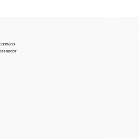
 données
bassador