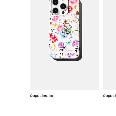
Coques à motifs
Coques M