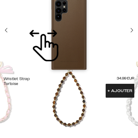
34.99
EUR
Wristlet Strap
Tortoise
+
AJOUTER