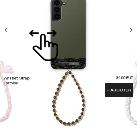
34.99
EUR
Wristlet Strap
Tortoise
+
AJOUTER