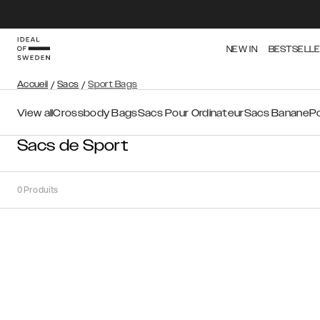
NEW IN
BESTSELL
Accueil
/
Sacs
/
Sport Bags
View all
Crossbody Bags
Sacs Pour Ordinateur
Sacs Banane
P
Sacs de Sport
0
Produits
Trier
Trier par:
Recommandations