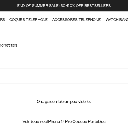
END OF SUMMER SALE: 30-50% OFF BESTSELLERS
ERS
COQUES TELEPHONE
ACCESSOIRES TÉLÉPHONIE
WATCH BAN
ochettes
Oh... ça semble un peu vide ici.
Voir tous nos iPhone 17 Pro Coques Portables