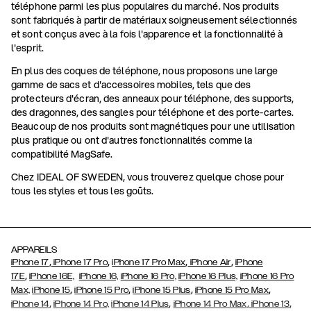
téléphone parmi les plus populaires du marché. Nos produits
sont fabriqués à partir de matériaux soigneusement sélectionnés
et sont conçus avec à la fois l'apparence et la fonctionnalité à
l'esprit.
En plus des coques de téléphone, nous proposons une large
gamme de sacs et d'accessoires mobiles, tels que des
protecteurs d'écran, des anneaux pour téléphone, des supports,
des dragonnes, des sangles pour téléphone et des porte-cartes.
Beaucoup de nos produits sont magnétiques pour une utilisation
plus pratique ou ont d'autres fonctionnalités comme la
compatibilité MagSafe.
Chez IDEAL OF SWEDEN, vous trouverez quelque chose pour
tous les styles et tous les goûts.
APPAREILS
,
,
,
,
iPhone 17
iPhone 17 Pro
iPhone 17 Pro Max
iPhone Air
iPhone
,
17E
iPhone 16E,
iPhone 16,
iPhone 16 Pro,
iPhone 16 Plus,
iPhone 16 Pro
,
,
,
,
Max,
iPhone 15
iPhone 15 Pro
iPhone 15 Plus
iPhone 15 Pro Max
,
,
,
,
iPhone 14
iPhone 14 Pro,
iPhone 14 Plus
iPhone 14 Pro Max
iPhone 13