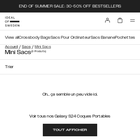
END OF SUMMER SALE: 30-50% OFF BESTSELLERS
View all
Crossbody Bags
Sacs Pour Ordinateur
Sacs Banane
Pochettes
/
/
Accueil
Sacs
Mini Sacs
Mini Sacs
(0
Produits
)
Trier
Oh... ça semble un peu vide ici.
Voir tous nos Galaxy S24 Coques Portables
TOUT AFFICHER