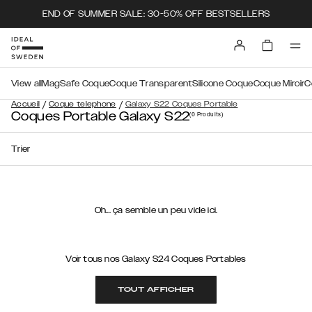
END OF SUMMER SALE: 30-50% OFF BESTSELLERS
View all
MagSafe Coque
Coque Transparent
Silicone Coque
Coque Miroir
C
/
/
Accueil
Coque telephone
Galaxy S22 Coques Portable
Coques Portable Galaxy S22
(0
Produits
)
Trier
Oh... ça semble un peu vide ici.
Voir tous nos Galaxy S24 Coques Portables
TOUT AFFICHER