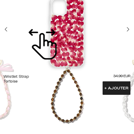
34.99
EUR
Wristlet Strap
Tortoise
+
AJOUTER