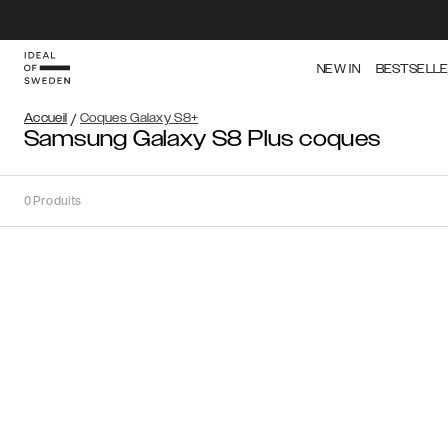
NEW IN
BESTSELL
Accueil
/
Coques Galaxy S8+
Samsung Galaxy S8 Plus coques
0
Produits
Trier
Trier par:
Recommandations
Recommandations
Meilleure
vente
Prix