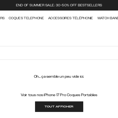
END OF SUMMER SALE: 30-50% OFF BESTSELLERS
ERS
COQUES TELEPHONE
ACCESSOIRES TÉLÉPHONIE
WATCH BAN
Oh... ça semble un peu vide ici.
Voir tous nos iPhone 17 Pro Coques Portables
TOUT AFFICHER