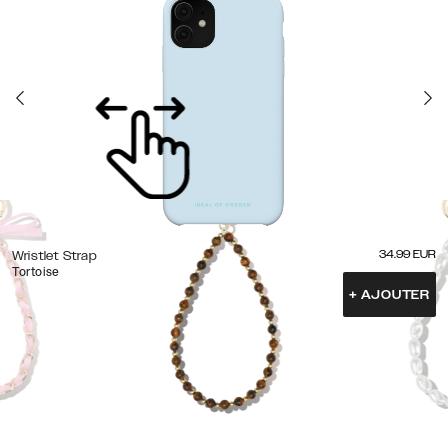
34.99
EUR
Wristlet Strap
Tortoise
+
AJOUTER