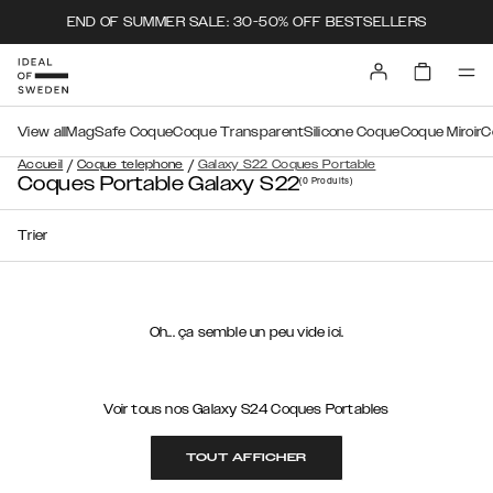
END OF SUMMER SALE: 30-50% OFF BESTSELLERS
View all
MagSafe Coque
Coque Transparent
Silicone Coque
Coque Miroir
C
/
/
Accueil
Coque telephone
Galaxy S22 Coques Portable
Coques Portable Galaxy S22
(0
Produits
)
Trier
Oh... ça semble un peu vide ici.
Voir tous nos Galaxy S24 Coques Portables
TOUT AFFICHER