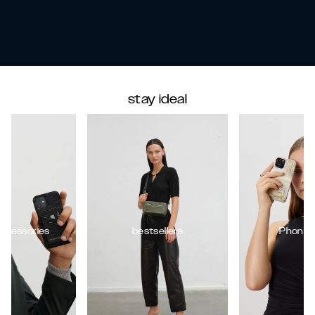
stay ideal
ccessories
bestsellers
Phone 