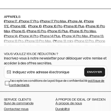
APPAREILS
,
,
,
,
iPhone 17
iPhone 17 Pro
iPhone 17 Pro Max
iPhone Air
iPhone
,
17E
iPhone 16E,
iPhone 16,
iPhone 16 Pro,
iPhone 16 Plus,
iPhone 16 Pro
,
,
,
,
Max,
iPhone 15
iPhone 15 Pro
iPhone 15 Plus
iPhone 15 Pro Max
,
,
,
,
iPhone 14
iPhone 14 Pro,
iPhone 14 Plus
iPhone 14 Pro Max
iPhone 13
,
,
,
iPhone 13 Pro
iPhone 13 Pro Max
iPhone 13 mini,
iPhone 12 Pro
iPhone
,
,
,
,
,
12
iPhone 12 Pro Max
iPhone 12 Mini
iPhone 11 Pro Max
iPhone 11 Pro
,
,
,
,
,
iPhone 11
iPhone XS
iPhone XS Max
iPhone XR
iPhone X
iPhone SE
VOUS VOULEZ 15% DE RÉDUCTION ?
,
,
,
,
,
(2020)
iPhone 8
iPhone 8 Plus
iPhone 7
, iPhone 7 Plus
iPhone 6/6s
Inscrivez-vous à notre newsletter pour débloquer votre remise et
,
,
,
,
iPhone 6/6s Plus
iPhone 5/5s/SE
Galaxy S26
Galaxy S26+
Galaxy
accéder à des offres secrètes.
,
S26 Ultra
Samsung Galaxy S25,
Galaxy S25+,
Galaxy S25 Ultra,
,
,
,
Galaxy S24
Galaxy S24+
Galaxy S24 Ultra,
Samsung Galaxy S23
ENVOYER
,
,
,
Galaxy S23+
Galaxy S23 Ultra
Samsung Galaxy S22
Galaxy S22
,
,
,
,
J'accepte les conditions de la politique de confidentialité
politique de
Plus
Galaxy S22 Ultra
Galaxy A52/ A52s 5G
Galaxy S21
Galaxy S21
confidentialité
,
.
,
,
,
Plus
Galaxy S21 Ultra
Galaxy S20
Galaxy S20 Plus
Galaxy S20
,
,
,
,
,
,
Ultra
Galaxy S10
Galaxy S10+
Galaxy S10e
Galaxy S9
Galaxy S9+
,
Galaxy S8
Galaxy S8+
SERVICE CLIENTS
À PROPOS DE IDEAL OF SWEDEN
Suivi de commande
À propos de nous
Contactez-nous
Durabilité