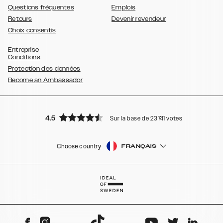
Questions fréquentes
Emplois
Retours
Devenir revendeur
Choix consentis
Entreprise
Conditions
Protection des données
Become an Ambassador
4.5
Sur la base de 23741 votes
Choose country
FRANÇAIS