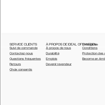
SERVICE CLIENTS
À PROPOS DE IDEAL OF SWEDEN
Entreprise
Suivi de commande
À propos de nous
Conditions
Contactez-nous
Durabilité
Protection des
Questions fréquentes
Emplois
Become an Am
Retours
Devenir revendeur
AUSTRALIA
Choix consentis
AUSTRIA
BELGIUM
CANADA
DANSK