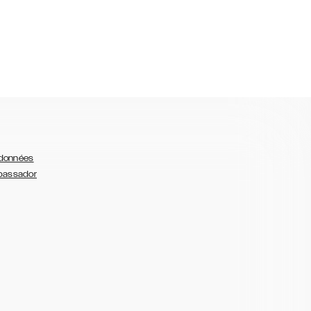
 données
bassador