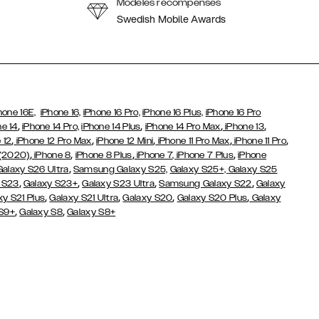
Modèles récompensés
Swedish Mobile Awards
hone 16E,
iPhone 16,
iPhone 16 Pro,
iPhone 16 Plus,
iPhone 16 Pro
,
,
,
,
ne 14
iPhone 14 Pro,
iPhone 14 Plus
iPhone 14 Pro Max
iPhone 13
,
,
,
,
,
 12
iPhone 12 Pro Max
iPhone 12 Mini
iPhone 11 Pro Max
iPhone 11 Pro
,
,
,
,
 (2020)
iPhone 8
iPhone 8 Plus
iPhone 7
, iPhone 7 Plus
iPhone
,
Galaxy S26 Ultra
Samsung Galaxy S25,
Galaxy S25+,
Galaxy S25
,
,
,
,
 S23
Galaxy S23+
Galaxy S23 Ultra
Samsung Galaxy S22
Galaxy
,
,
,
,
xy S21 Plus
Galaxy S21 Ultra
Galaxy S20
Galaxy S20 Plus
Galaxy
,
,
 S9+
Galaxy S8
Galaxy S8+