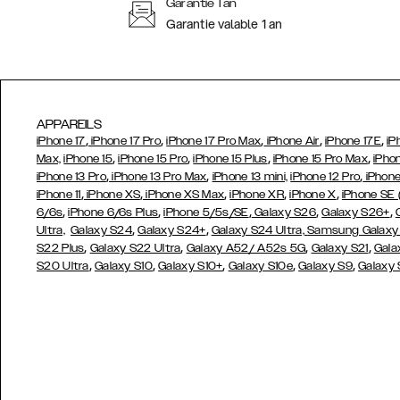
Garantie 1 an
Garantie valable 1 an
APPAREILS
,
,
,
,
,
iPhone 17
iPhone 17 Pro
iPhone 17 Pro Max
iPhone Air
iPhone 17E
iP
,
,
,
,
Max,
iPhone 15
iPhone 15 Pro
iPhone 15 Plus
iPhone 15 Pro Max
iPho
,
,
,
iPhone 13 Pro
iPhone 13 Pro Max
iPhone 13 mini,
iPhone 12 Pro
iPhone
,
,
,
,
,
iPhone 11
iPhone XS
iPhone XS Max
iPhone XR
iPhone X
iPhone SE
,
,
,
,
,
6/6s
iPhone 6/6s Plus
iPhone 5/5s/SE
Galaxy S26
Galaxy S26+
,
,
Ultra,
Galaxy S24
Galaxy S24+
Galaxy S24 Ultra,
Samsung Galaxy
,
,
,
,
S22 Plus
Galaxy S22 Ultra
Galaxy A52/ A52s 5G
Galaxy S21
Gala
,
,
,
,
,
S20 Ultra
Galaxy S10
Galaxy S10+
Galaxy S10e
Galaxy S9
Galaxy