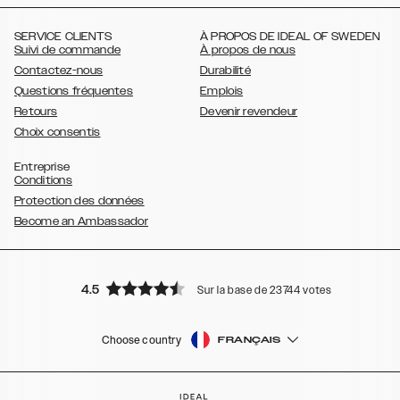
,
,
,
,
,
,
Ultra
Galaxy S10
Galaxy S10+
Galaxy S10e
Galaxy S9
Galaxy S9+
,
Galaxy S8
Galaxy S8+
SERVICE CLIENTS
À PROPOS DE IDEAL OF SWEDEN
Suivi de commande
À propos de nous
Contactez-nous
Durabilité
Questions fréquentes
Emplois
Retours
Devenir revendeur
Choix consentis
Entreprise
Conditions
Protection des données
Become an Ambassador
4.5
Sur la base de 23744 votes
Choose country
FRANÇAIS