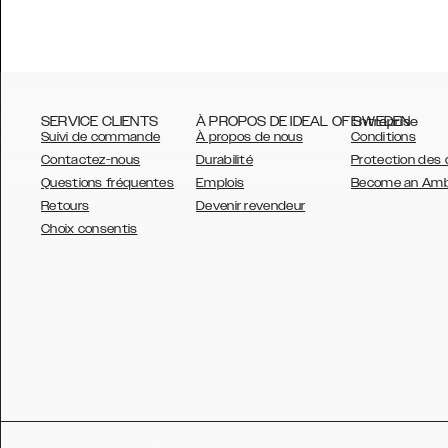
SERVICE CLIENTS
À PROPOS DE IDEAL OF SWEDEN
Entreprise
Suivi de commande
À propos de nous
Conditions
Contactez-nous
Durabilité
Protection des
Questions fréquentes
Emplois
Become an Am
Retours
Devenir revendeur
AUSTRALIA
Choix consentis
AUSTRIA
BELGIUM
CANADA
DANSK
DEUTSCH