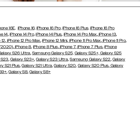
hone 16E,
iPhone 16,
iPhone 16 Pro,
iPhone 16 Plus,
iPhone 16 Pro
,
,
,
,
ne 14
iPhone 14 Pro,
iPhone 14 Plus
iPhone 14 Pro Max
iPhone 13
,
,
,
,
,
 12
iPhone 12 Pro Max
iPhone 12 Mini
iPhone 11 Pro Max
iPhone 11 Pro
,
,
,
,
 (2020)
iPhone 8
iPhone 8 Plus
iPhone 7
, iPhone 7 Plus
iPhone
,
Galaxy S26 Ultra
Samsung Galaxy S25,
Galaxy S25+,
Galaxy S25
,
,
,
,
 S23
Galaxy S23+
Galaxy S23 Ultra
Samsung Galaxy S22
Galaxy
,
,
,
,
xy S21 Plus
Galaxy S21 Ultra
Galaxy S20
Galaxy S20 Plus
Galaxy
,
,
 S9+
Galaxy S8
Galaxy S8+