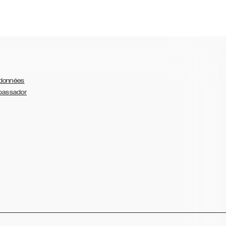
 données
bassador