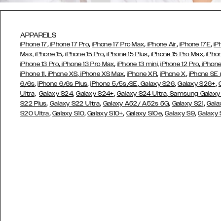
APPAREILS
,
,
,
,
,
iPhone 17
iPhone 17 Pro
iPhone 17 Pro Max
iPhone Air
iPhone 17E
iP
,
,
,
,
Max,
iPhone 15
iPhone 15 Pro
iPhone 15 Plus
iPhone 15 Pro Max
iPho
,
,
,
iPhone 13 Pro
iPhone 13 Pro Max
iPhone 13 mini,
iPhone 12 Pro
iPhone
,
,
,
,
,
iPhone 11
iPhone XS
iPhone XS Max
iPhone XR
iPhone X
iPhone SE
,
,
,
,
,
6/6s
iPhone 6/6s Plus
iPhone 5/5s/SE
Galaxy S26
Galaxy S26+
,
,
Ultra,
Galaxy S24
Galaxy S24+
Galaxy S24 Ultra,
Samsung Galaxy
,
,
,
,
S22 Plus
Galaxy S22 Ultra
Galaxy A52/ A52s 5G
Galaxy S21
Gala
,
,
,
,
,
S20 Ultra
Galaxy S10
Galaxy S10+
Galaxy S10e
Galaxy S9
Galaxy