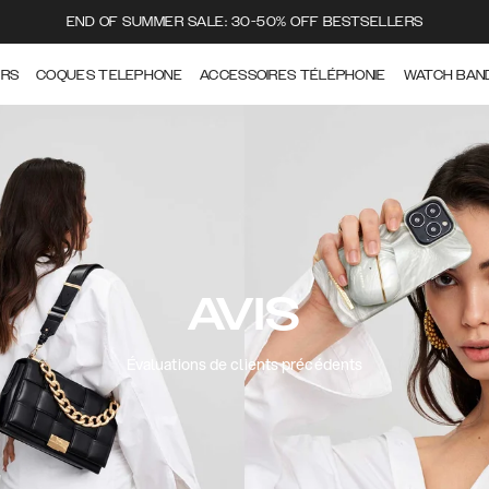
END OF SUMMER SALE: 30-50% OFF BESTSELLERS
ERS
COQUES TELEPHONE
ACCESSOIRES TÉLÉPHONIE
WATCH BAN
AVIS
Évaluations de clients précédents