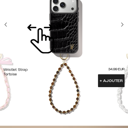
34.99
EUR
Wristlet Strap
Tortoise
+
AJOUTER