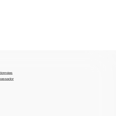
 données
bassador