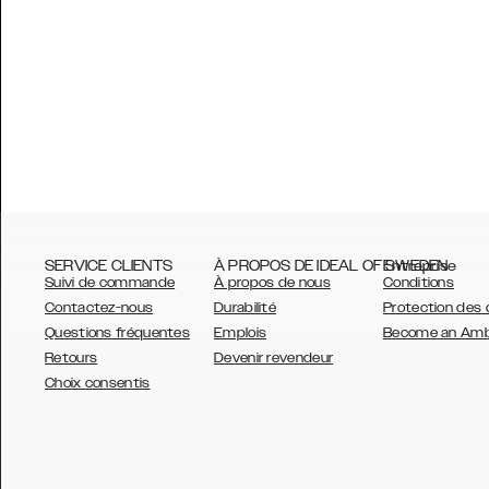
SERVICE CLIENTS
À PROPOS DE IDEAL OF SWEDEN
Entreprise
Suivi de commande
À propos de nous
Conditions
Contactez-nous
Durabilité
Protection des
Questions fréquentes
Emplois
Become an Am
Retours
Devenir revendeur
AUSTRALIA
Choix consentis
AUSTRIA
BELGIUM