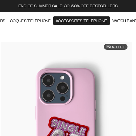
END OF SUMMER SALE: 30-50% OFF BESTSELLERS
ERS
COQUES TELEPHONE
ACCESSOIRES TÉLÉPHONIE
WATCH BAN
OUTLET