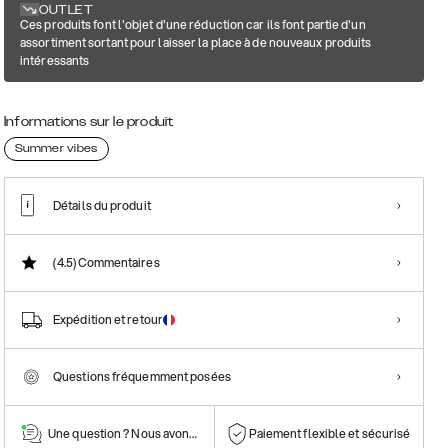
OUTLET
Ces produits font l'objet d'une réduction car ils font partie d'un
assortiment sortant pour laisser la place à de nouveaux produits
intéressants
Informations sur le produit
Summer vibes
Détails du produit
(4.5)
Commentaires
Expédition et retour
Questions fréquemment posées
Une question ? Nous avons la réponse !
Paiement flexible et sécurisé