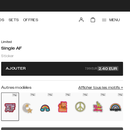
MENU
DS
SETS
OFFRES
Limited
Single AF
Sticker
7.99 EUR
AJOUTER
2.40
EUR
Autres modèles
Afficher tous les motifs
+