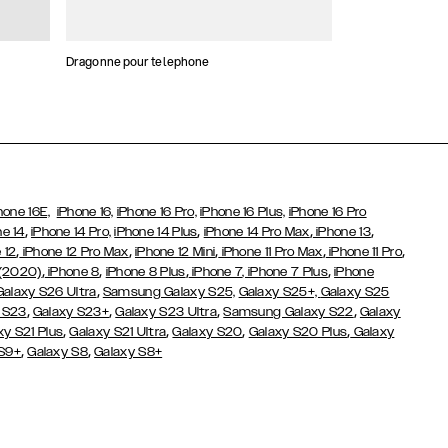
Dragonne pour telephone
Porte-Cartes
hone 16E,
iPhone 16,
iPhone 16 Pro,
iPhone 16 Plus,
iPhone 16 Pro
,
,
,
,
ne 14
iPhone 14 Pro,
iPhone 14 Plus
iPhone 14 Pro Max
iPhone 13
,
,
,
,
,
 12
iPhone 12 Pro Max
iPhone 12 Mini
iPhone 11 Pro Max
iPhone 11 Pro
,
,
,
,
 (2020)
iPhone 8
iPhone 8 Plus
iPhone 7
, iPhone 7 Plus
iPhone
,
Galaxy S26 Ultra
Samsung Galaxy S25,
Galaxy S25+,
Galaxy S25
,
,
,
,
 S23
Galaxy S23+
Galaxy S23 Ultra
Samsung Galaxy S22
Galaxy
,
,
,
,
xy S21 Plus
Galaxy S21 Ultra
Galaxy S20
Galaxy S20 Plus
Galaxy
,
,
 S9+
Galaxy S8
Galaxy S8+