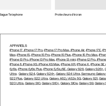
 Bague Telephone
Protecteurs d'écran
APPAREILS
,
,
,
,
,
iPhone 17
iPhone 17 Pro
iPhone 17 Pro Max
iPhone Air
iPhone 17E
iP
,
,
,
,
Max,
iPhone 15
iPhone 15 Pro
iPhone 15 Plus
iPhone 15 Pro Max
iPho
,
,
,
iPhone 13 Pro
iPhone 13 Pro Max
iPhone 13 mini,
iPhone 12 Pro
iPhone
,
,
,
,
,
iPhone 11
iPhone XS
iPhone XS Max
iPhone XR
iPhone X
iPhone SE
,
,
,
,
,
6/6s
iPhone 6/6s Plus
iPhone 5/5s/SE
Galaxy S26
Galaxy S26+
,
,
Ultra,
Galaxy S24
Galaxy S24+
Galaxy S24 Ultra,
Samsung Galaxy
,
,
,
,
S22 Plus
Galaxy S22 Ultra
Galaxy A52/ A52s 5G
Galaxy S21
Gala
,
,
,
,
,
S20 Ultra
Galaxy S10
Galaxy S10+
Galaxy S10e
Galaxy S9
Galaxy