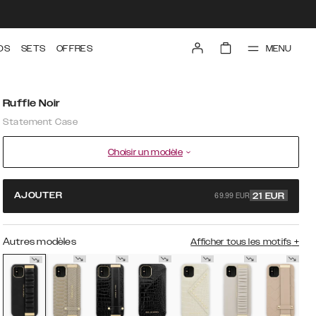
MENU
DS
SETS
OFFRES
Ruffle Noir
Statement Case
Choisir un modèle
69.99 EUR
AJOUTER
21
EUR
Autres modèles
Afficher tous les motifs
+