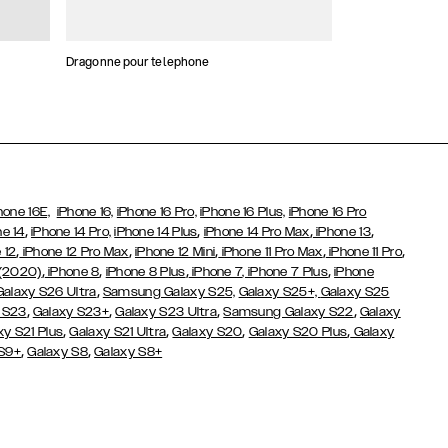
Dragonne pour telephone
Stickers and Cha
hone 16E,
iPhone 16,
iPhone 16 Pro,
iPhone 16 Plus,
iPhone 16 Pro
,
,
,
,
ne 14
iPhone 14 Pro,
iPhone 14 Plus
iPhone 14 Pro Max
iPhone 13
,
,
,
,
,
 12
iPhone 12 Pro Max
iPhone 12 Mini
iPhone 11 Pro Max
iPhone 11 Pro
,
,
,
,
 (2020)
iPhone 8
iPhone 8 Plus
iPhone 7
, iPhone 7 Plus
iPhone
,
Galaxy S26 Ultra
Samsung Galaxy S25,
Galaxy S25+,
Galaxy S25
,
,
,
,
 S23
Galaxy S23+
Galaxy S23 Ultra
Samsung Galaxy S22
Galaxy
,
,
,
,
xy S21 Plus
Galaxy S21 Ultra
Galaxy S20
Galaxy S20 Plus
Galaxy
,
,
 S9+
Galaxy S8
Galaxy S8+