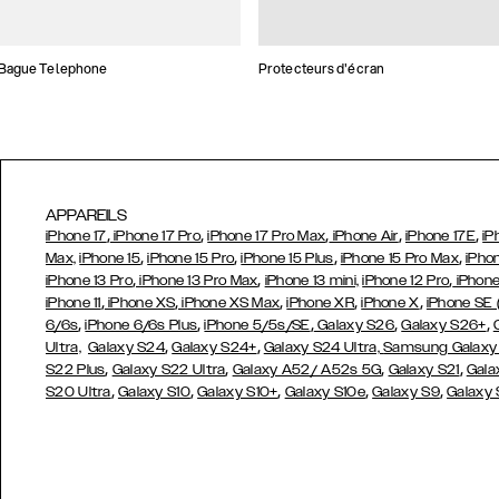
 Bague Telephone
Protecteurs d'écran
APPAREILS
,
,
,
,
,
iPhone 17
iPhone 17 Pro
iPhone 17 Pro Max
iPhone Air
iPhone 17E
iP
,
,
,
,
Max,
iPhone 15
iPhone 15 Pro
iPhone 15 Plus
iPhone 15 Pro Max
iPho
,
,
,
iPhone 13 Pro
iPhone 13 Pro Max
iPhone 13 mini,
iPhone 12 Pro
iPhone
,
,
,
,
,
iPhone 11
iPhone XS
iPhone XS Max
iPhone XR
iPhone X
iPhone SE
,
,
,
,
,
6/6s
iPhone 6/6s Plus
iPhone 5/5s/SE
Galaxy S26
Galaxy S26+
,
,
Ultra,
Galaxy S24
Galaxy S24+
Galaxy S24 Ultra,
Samsung Galaxy
,
,
,
,
S22 Plus
Galaxy S22 Ultra
Galaxy A52/ A52s 5G
Galaxy S21
Gala
,
,
,
,
,
S20 Ultra
Galaxy S10
Galaxy S10+
Galaxy S10e
Galaxy S9
Galaxy