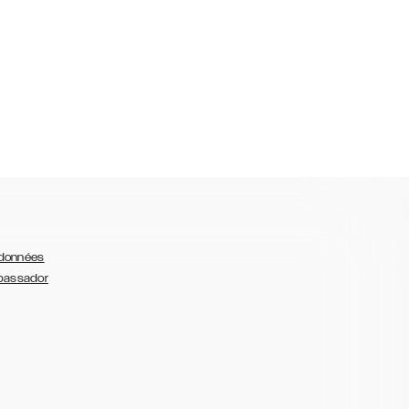
 données
bassador