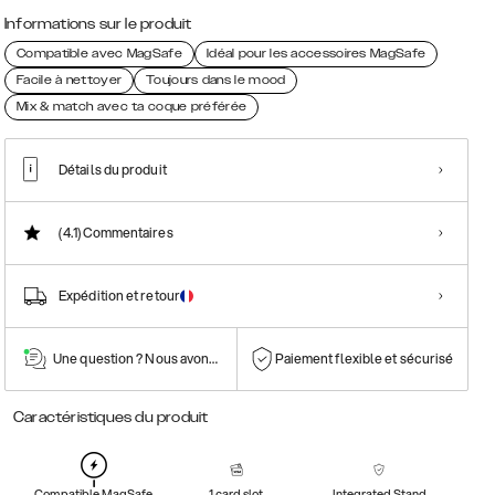
Informations sur le produit
Compatible avec MagSafe
Idéal pour les accessoires MagSafe
Facile à nettoyer
Toujours dans le mood
Mix & match avec ta coque préférée
Détails du produit
(4.1)
Commentaires
Expédition et retour
Une question ? Nous avons la réponse !
Paiement flexible et sécurisé
Caractéristiques du produit
Compatible MagSafe
1 card slot
Integrated Stand