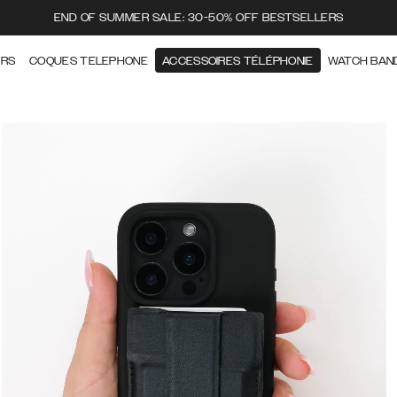
END OF SUMMER SALE: 30-50% OFF BESTSELLERS
ERS
COQUES TELEPHONE
ACCESSOIRES TÉLÉPHONIE
WATCH BAN