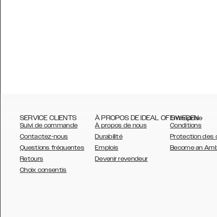
SERVICE CLIENTS
À PROPOS DE IDEAL OF SWEDEN
Entreprise
Suivi de commande
À propos de nous
Conditions
Contactez-nous
Durabilité
Protection des
Questions fréquentes
Emplois
Become an Am
Retours
Devenir revendeur
AUSTRALIA
Choix consentis
AUSTRIA
BELGIUM