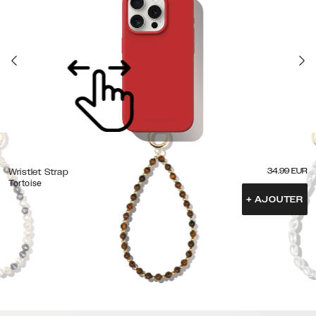
34.99
EUR
Wristlet Strap
Tortoise
+
AJOUTER