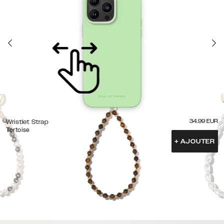
34.99
EUR
Wristlet Strap
Tortoise
+
AJOUTER